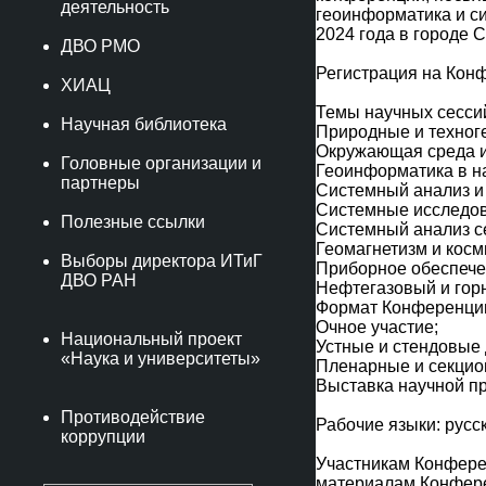
деятельность
геоинформатика и си
2024 года в городе 
ДВО РМО
Регистрация на Конф
ХИАЦ
Темы научных сесси
Научная библиотека
Природные и техног
Окружающая среда и
Головные организации и
Геоинформатика в на
партнеры
Системный анализ и
Системные исследов
Полезные ссылки
Системный анализ с
Геомагнетизм и косм
Выборы директора ИТиГ
Приборное обеспече
ДВО РАН
Нефтегазовый и гор
Формат Конференци
Очное участие;
Национальный проект
Устные и стендовые
«Наука и университеты»
Пленарные и секцион
Выставка научной пр
Противодействие
Рабочие языки: русск
коррупции
Участникам Конферен
материалам Конферен