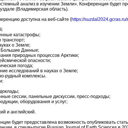
стемный анализ в изучении Земли». Конференция будет про
Суздале (Владимирская область).
еренцию доступна на веб-сайте (
https://suzdal2024.gcras.ru/r
й:
енные катастрофы;
 транспорт;
уках о Земле;
 Большие Данные;
ания природных процессов Арктики;
ейсмической опасности;
ическая погода;
ние исследований в науках о Земле;
но-рудный комплексы.
и:
 доклады;
ные сессии, панельные дискуссии, пресс-подходы;
одукции, оборудования и услуг;
ий и английский.
ции будет предоставлена возможность опубликовать стать
ции, в спецвыпуске Russian Journal of Earth Sciences в 20