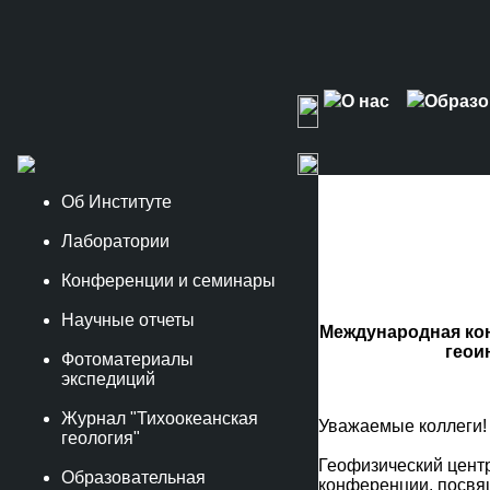
О нас
Образо
Об Институте
Лаборатории
Конференции и семинары
Научные отчеты
Международная кон
геои
Фотоматериалы
экспедиций
Журнал "Тихоокеанская
Уважаемые коллеги!
геология"
Геофизический центр
Образовательная
конференции, посвя