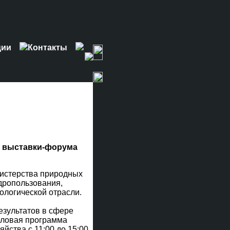
ции
Контакты
й выставки-форума
нистерства природных
дропользования,
ологической отрасли.
езультатов в сфере
еловая программа
ства с 11:00 до 15:00.