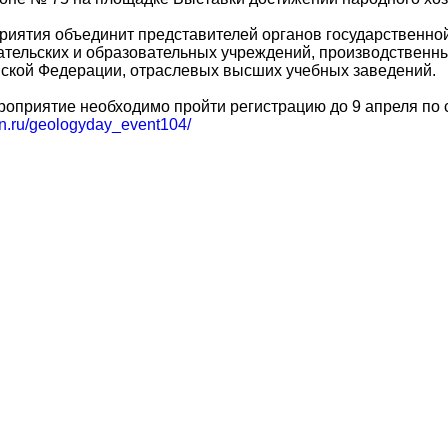
иятия объединит представителей органов государственной 
ательских и образовательных учреждений, производственны
йской Федерации, отраслевых высших учебных заведений.
роприятие необходимо пройти регистрацию до 9 апреля по
ion.ru/geologyday_event104/