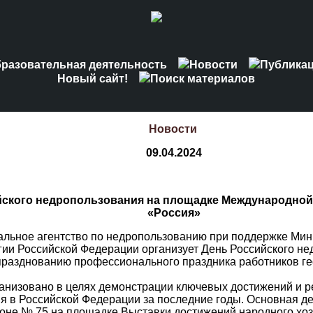
разовательная деятельность
Новости
Публика
Новый сайт!
Поиск материалов
Новости
09.04.2024
йского недропользования на площадке Международно
«Россия»
альное агентство по недропользованию при поддержке Ми
гии Российской Федерации организует День Российского не
празднованию профессионального праздника работников ге
анизовано в целях демонстрации ключевых достижений и р
я в Российской Федерации за последние годы. Основная д
оне № 75 на площадке Выставки достижений народного хозяй