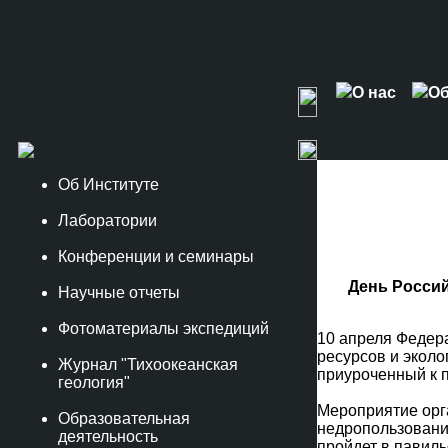
О нас
Об
Об Институте
Лаборатории
Конференции и семинары
День Росси
Научные отчеты
Фотоматериалы экспедиций
10 апреля Федер
ресурсов и эколо
Журнал "Тихоокеанская
приуроченный к 
геология"
Мероприятие орг
Образовательная
недропользовани
деятельность
пройдет в павиль