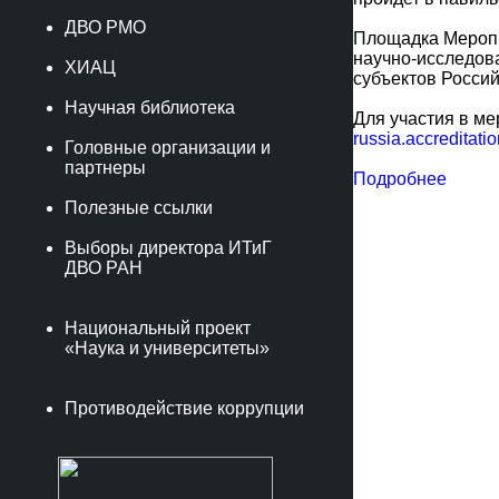
ДВО РМО
Площадка Меропр
научно-исследов
ХИАЦ
субъектов Росси
Научная библиотека
Для участия в ме
russia.accreditat
Головные организации и
партнеры
Подробнее
Полезные ссылки
Выборы директора ИТиГ
ДВО РАН
Национальный проект
«Наука и университеты»
Противодействие коррупции