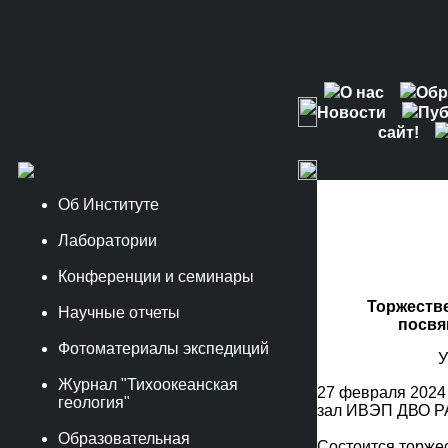
О нас
Обр
Новости
Пуб
сайт!
Об Институте
Лаборатории
Конференции и семинары
Торжестве
Научные отчеты
посвя
Фотоматериалы экспедиций
У
Журнал "Тихоокеанская
27 февраля 2024 г
геология"
зал ИВЭП ДВО Р
Образовательная
Состоится торже