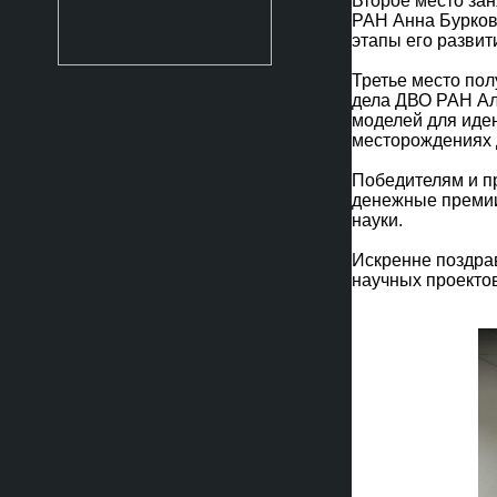
Второе место за
РАН Анна Бурков
этапы его развит
Третье место пол
дела ДВО РАН Ал
моделей для иден
месторождениях 
Победителям и п
денежные премии
науки.
Искренне поздра
научных проектов