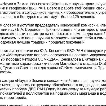
 «Науки о Земле, сельскохозяйственные науки» приняли уч
ики и геофизики ДВО РАН. Всего в работе этой секции сво
агистрантов и сотрудников научных и образовательных учр
т, а всего в Конкурсе в этом году – более 125 человек.
м словом выступил председатель конкурсной комиссии, чл
мии наук Б.А. Воронов: - Приятно видеть, что интерес к п
должает расти, несмотря на непростые времена для нашей
 отмечаем, что наша научная молодежь находит себя в сам
родолжая лучшие традиции прошлых поколений.
тоники и геофизики им Ю.А. Косыгина ДВО РАН в конкурсе 
дом «Методические вопросы определения состава микровк
ных породах методом СЭМ-ЭДА», Коновалова Екатерина и 
магнитные характеристики пород Маглойского массива (Хаб
», Тусикова Светлана с докладом «Сейсмолинеаменты При
ности».
 секции «Науки о Земле и сельскохозяйственные науки» к
е место научному сотруднику обособленного подразделения
ических проблем ДВО РАН Олегу Каминскому за научную ра
показателей и поллютантов на подвижность марганца в во
х территорий».