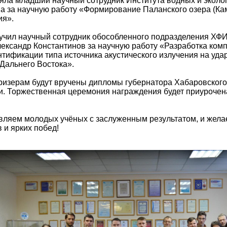
няла младший научный сотрудник Института водных и эколо
а за научную работу «Формирование Паланского озера (Ка
ия».
учил научный сотрудник обособленного подразделения ХФИ
ександр Константинов за научную работу «Разработка ком
тификации типа источника акустического излучения на уд
Дальнего Востока».
ризерам будут вручены дипломы губернатора Хабаровского 
. Торжественная церемония награждения будет приурочен
вляем молодых учёных с заслуженным результатом, и жела
 и ярких побед!