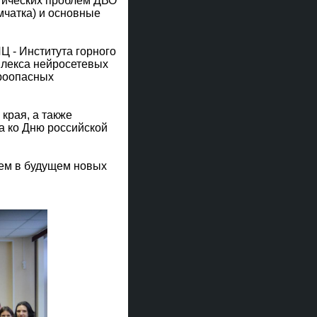
гических проблем ДВО
мчатка) и основные
Ц - Института горного
плекса нейросетевых
ароопасных
края, а также
а ко Дню российской
ем в будущем новых