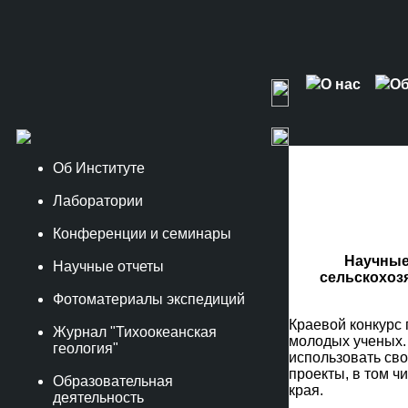
О нас
Об
Об Институте
Лаборатории
Конференции и семинары
Научные
Научные отчеты
сельскохозя
Фотоматериалы экспедиций
Краевой конкурс 
Журнал "Тихоокеанская
молодых ученых. 
геология"
использовать сво
проекты, в том ч
Образовательная
края.
деятельность