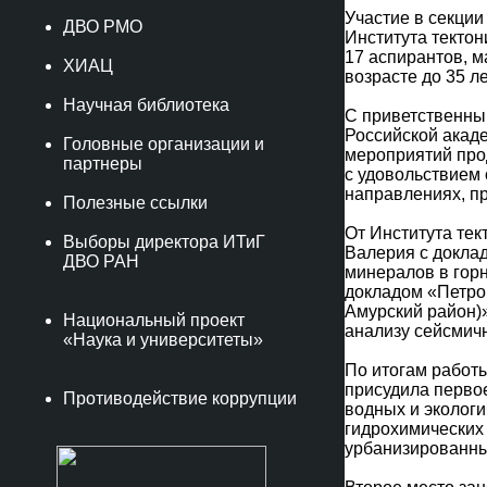
Участие в секции
ДВО РМО
Института тектон
17 аспирантов, м
ХИАЦ
возрасте до 35 ле
Научная библиотека
С приветственны
Российской акаде
Головные организации и
мероприятий про
партнеры
с удовольствием
направлениях, п
Полезные ссылки
От Института тек
Выборы директора ИТиГ
Валерия с докла
ДВО РАН
минералов в гор
докладом «Петро
Амурский район)
Национальный проект
анализу сейсмич
«Наука и университеты»
По итогам работы
присудила перво
Противодействие коррупции
водных и эколог
гидрохимических 
урбанизированны