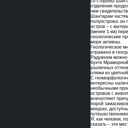
со стороны Шант
отделения продо
чем свидетельств
Шантарам частям
полуострова: он 
остров – с матер
(менее 1 км) пе
геологические пр
моря активны.
Геологическое м
отражено в геогр
Радужном можно 
бухте Мраморной
различных оттенк
пляжи из цветной
С геоморфологич
интересны налич
необычными про
островов с живо
впечатляют прич
порой замаскиро
кекурах, доступ
путешественнико
Я, как человек, 
сказать – эти мес