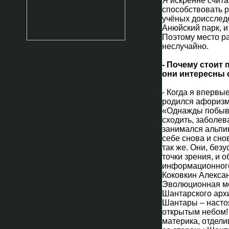
Я искренне счита
способствовать 
учёных доисследо
Анюйский парк, и
Поэтому место р
неслучайно.
- Почему стоит
они интересны 
- Когда я впервы
родился афоризм
«Однажды побыват
сходить, заболев
занимался альпин
себе снова и сно
так же. Они, без
точки зрения, и 
информационного 
Коковкин Александ
Эволюционная мо
Шантарского архи
Шантары – насто
открытым небом!
материка, отдели