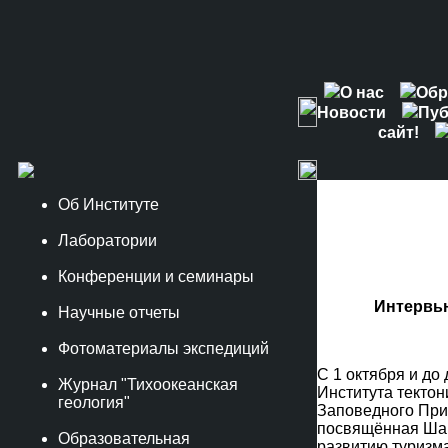
О нас
Обр
Новости
Пуб
сайт!
Об Институте
Лаборатории
Конференции и семинары
Интервь
Научные отчеты
Фотоматериалы экспедиций
С 1 октября и до
Журнал "Тихоокеанская
Института тектон
геология"
Заповедного При
посвящённая Шан
Образовательная
развитию туризм