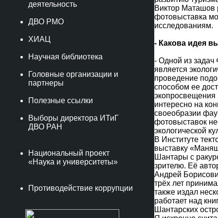
деятельность
Виктор Маташов р
фотовыставка мо
ДВО РМО
исследованиям.
ХИАЦ
- Какова идея в
Научная библиотека
- Одной из зада
является эколог
Головные организации и
проведение подо
партнеры
способом ее дос
экопросвещения м
Полезные ссылки
интересно на кон
своеобразии фау
Выборы директора ИТиГ
фотовыставок не
ДВО РАН
экологической ку
В Институте тект
выставку «Маня
Национальный проект
Шантары с ракур
«Наука и университеты»
зрителю. Её авт
Андрей Борисови
трёх лет принима
Противодействие коррупции
также издал неск
работает над кни
Шантарских остр