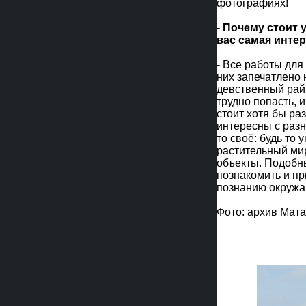
фотографиях!
- Почему стоит 
вас самая инте
- Все работы для
них запечатлено 
девственный рай 
трудно попасть, и
стоит хотя бы ра
интересны с разн
то своё: будь то
растительный ми
объекты. Подобн
познакомить и п
познанию окружа
Фото: архив Мат