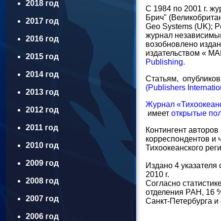
2018 год
С 1984 по 2001 г. ж
Брич" (Великобритани
2017 год
Geo Systems (UK); P
журнал независимым
2016 год
возобновлено издани
издательством « МА
2015 год
Publishing.
2014 год
Статьям, опубликов
(Publishers Internatio
2013 год
Журнал «Тихоокеанс
2012 год
имеет
открытые по
2011 год
Контингент авторов 
корреспондентов и 
2010 год
Тихоокеанского реги
2009 год
Издано 4 указателя с
2010 г.
2008 год
Согласно статистике
отделения РАН, 16 %
2007 год
Санкт-Петербурга и 
2006 год