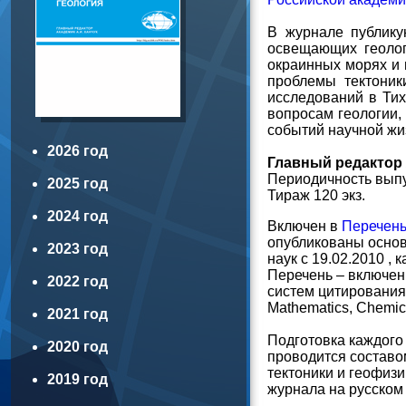
В журнале публику
освещающих геолог
окраинных морях и 
проблемы тектоники
исследований в Тих
вопросам геологии,
событий научной жи
2026 год
Главный редактор
Периодичность выпус
2025 год
Тираж 120 экз.
2024 год
Включен в
Перечень
опубликованы основ
2023 год
наук с 19.02.2010 ,
Перечень – включен
2022 год
систем цитирования 
Mathematics, Chemical
2021 год
Подготовка каждого
2020 год
проводится составом
тектоники и геофизи
2019 год
журнала на русском